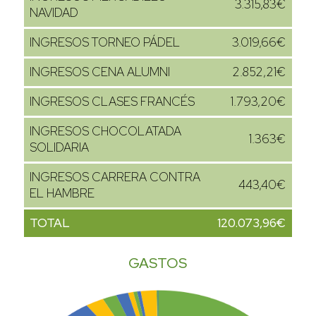
3.315,83€
NAVIDAD
INGRESOS TORNEO PÁDEL
3.019,66€
INGRESOS CENA ALUMNI
2.852,21€
INGRESOS CLASES FRANCÉS
1.793,20€
INGRESOS CHOCOLATADA
1.363€
SOLIDARIA
INGRESOS CARRERA CONTRA
443,40€
EL HAMBRE
TOTAL
120.073,96
€
GASTOS